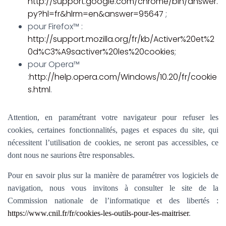
http://support.google.com/chrome/bin/answer.
py?hl=fr&hlrm=en&answer=95647
;
pour Firefox™ :
http://support.mozilla.org/fr/kb/Activer%20et%2
0d%C3%A9sactiver%20les%20cookies
;
pour Opera™
:
http://help.opera.com/Windows/10.20/fr/cookie
s.html
.
Attention, en paramétrant votre navigateur pour refuser les
cookies, certaines fonctionnalités, pages et espaces du site, qui
nécessitent l’utilisation de cookies, ne seront pas accessibles, ce
dont nous ne saurions être responsables.
Pour en savoir plus sur la manière de paramétrer vos logiciels de
navigation, nous vous invitons à consulter le site de la
Commission nationale de l’informatique et des libertés :
https://www.cnil.fr/fr/cookies-les-outils-pour-les-maitriser
.